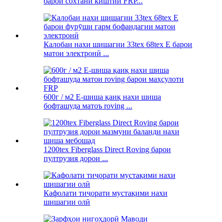
барои сохтани киштии FRP...
Калобаи нахи шишагии 33tex 68tex E барои
матои электронӣ ...
600г / м2 E-шиша қаиқ нахи шиша
бофташуда матоъ roving ...
1200tex Fiberglass Direct Roving барои
пултрузия дорои ...
Кафолати тиҷорати мустақими нахи
шишагии олӣ