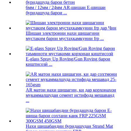
6мм / 12мм / 24мм AR-шишаи E-шишаи
буридашуда барои ...
Шишаи электронии нахи шишагини
мустақим барои мустаҳкамкунии frp ...
E-glass Spray Up Roving/Gun Roving барои
киштисозӣ ...
AR матои нахи шишагин, ки дар корхонаҳои
мукаммалшудаи семент истифода мешаванд
...
Нахи шишабандии буридашудаи Strand Mat