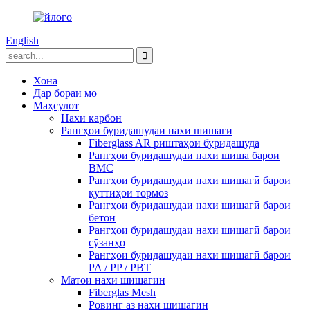
English
Хона
Дар бораи мо
Маҳсулот
Нахи карбон
Рангҳои буридашудаи нахи шишагӣ
Fiberglass AR риштаҳои буридашуда
Рангҳои буридашудаи нахи шиша барои
BMC
Рангҳои буридашудаи нахи шишагӣ барои
қуттиҳои тормоз
Рангҳои буридашудаи нахи шишагӣ барои
бетон
Рангҳои буридашудаи нахи шишагӣ барои
сӯзанҳо
Рангҳои буридашудаи нахи шишагӣ барои
PA / PP / PBT
Матои нахи шишагин
Fiberglas Mesh
Ровинг аз нахи шишагин