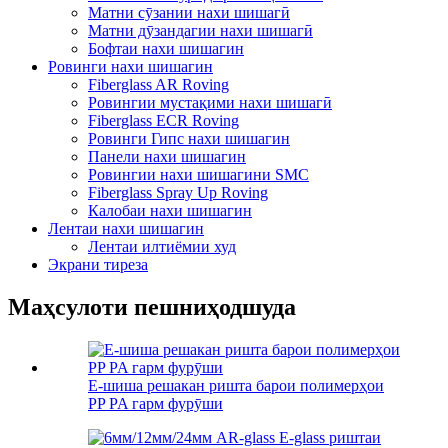
Матни сӯзании нахи шишагӣ
Матни дӯзандагии нахи шишагӣ
Бофтаи нахи шишагин
Ровинги нахи шишагин
Fiberglass AR Roving
Ровингии мустақими нахи шишагӣ
Fiberglass ECR Roving
Ровинги Гипс нахи шишагин
Панели нахи шишагин
Ровингии нахи шишагини SMC
Fiberglass Spray Up Roving
Калобаи нахи шишагин
Лентаи нахи шишагин
Лентаи илтиёмии худ
Экрани тиреза
Маҳсулоти пешниҳодшуда
E-шиша решакан ришта барои полимерҳои
PP PA гарм фурӯши