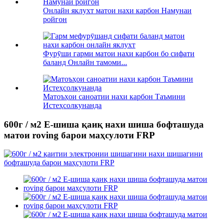
Онлайн яклухт матои нахи карбон Намунаи
ройгон
Фурӯши гарми матои нахи карбон бо сифати
баланд Онлайн тамоми...
Матоъҳои саноатии нахи карбон Таъмини
Истеҳсолкунанда
600г / м2 E-шиша қаиқ нахи шиша бофташуда
матои roving барои маҳсулоти FRP