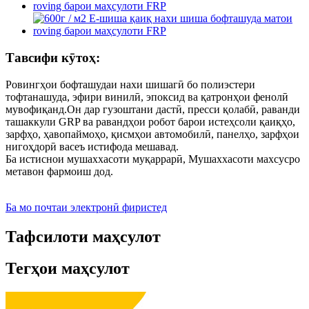
Тавсифи кӯтоҳ:
Ровингҳои бофташудаи нахи шишагӣ бо полиэстери
тофтанашуда, эфири винилӣ, эпоксид ва қатронҳои фенолӣ
мувофиқанд.Он дар гузоштани дастӣ, пресси қолабӣ, раванди
ташаккули GRP ва равандҳои робот барои истеҳсоли қаиқҳо,
зарфҳо, ҳавопаймоҳо, қисмҳои автомобилӣ, панелҳо, зарфҳои
нигоҳдорӣ васеъ истифода мешавад.
Ба истиснои мушаххасоти муқаррарӣ, Мушаххасоти махсусро
метавон фармоиш дод.
Ба мо почтаи электронӣ фиристед
Тафсилоти маҳсулот
Тегҳои маҳсулот