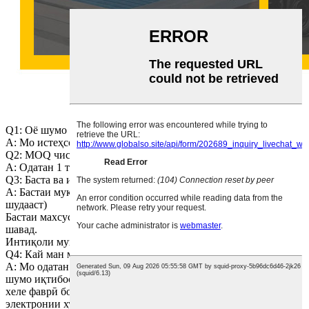
Q1: Оё шумо корхона ҳастед?Шумо дар куҷо ҷойгиред?
A: Мо истеҳсолкунанда ҳастем.
Q2: MOQ чист?
A: Одатан 1 тонна
Q3: Баста ва интиқол.
A: Бастаи муқаррарӣ: картон (ба нархи ягона дохил карда
шудааст)
Бастаи махсус: бояд мувофиқи вазъияти воқеӣ пардохт карда
шавад.
Интиқоли муқаррарӣ: интиқоли боркашонии пешбарии шумо.
Q4: Кай ман метавонам пешниҳод кунам?
A: Мо одатан дар давоми 24 соат пас аз гирифтани дархости
шумо иқтибос мекунем.Агар шумо барои гирифтани нарх
хеле фаврӣ бошед, лутфан ба мо занг занед ё дар почтаи
электронии худ ба мо бигӯед, то мо метавонем ба шумо