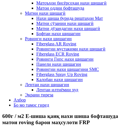
Матоъҳои бисёрсоҳаи нахи шишагӣ
Матои оддии бофташуда
Матни нахи шишагӣ
Нахи шиша бурида риштаҳои Мат
Матни сӯзании нахи шишагӣ
Матни дӯзандагии нахи шишагӣ
Бофтаи нахи шишагин
Ровинги нахи шишагин
Fiberglass AR Roving
Ровингии мустақими нахи шишагӣ
Fiberglass ECR Roving
Ровинги Гипс нахи шишагин
Панели нахи шишагин
Ровингии нахи шишагини SMC
Fiberglass Spray Up Roving
Калобаи нахи шишагин
Лентаи нахи шишагин
Лентаи илтиёмии худ
Экрани тиреза
Ахбор
Бо мо тамос гиред
600г / м2 E-шиша қаиқ нахи шиша бофташуда
матои roving барои маҳсулоти FRP