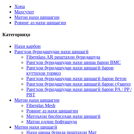
Хона
Маҳсулот
Матои нахи шишагин
Ровинг аз нахи шишагин
Категорияҳо
Нахи карбон
Рангҳои буридашудаи нахи шишагӣ
Fiberglass AR риштаҳои буридашуда
Рангҳои буридашудаи нахи шиша барои BMC
Рангҳои буридашудаи нахи шишагӣ барои
қуттиҳои тормоз
Рангҳои буридашудаи нахи шишагӣ барои бетон
Рангҳои буридашудаи нахи шишагӣ барои сӯзанҳо
Рангҳои буридашудаи нахи шишагӣ барои PA / PP /
PBT
Матои нахи шишагин
Fiberglas Mesh
Ровинг аз нахи шишагин
Матоъҳои бисёрсоҳаи нахи шишагӣ
Матои оддии бофташуда
Матни нахи шишагӣ
Нахи шиша бурида риштаҳои Мат