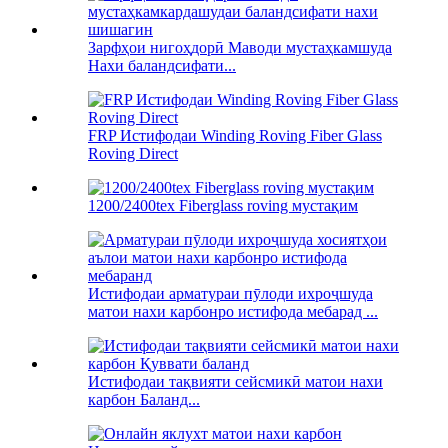
Зарфҳои нигоҳдорӣ Маводи мустаҳкамшуда
Нахи баландсифати...
FRP Истифодаи Winding Roving Fiber Glass
Roving Direct
1200/2400tex Fiberglass roving мустақим
Истифодаи арматураи пӯлоди ихроҷшуда
матои нахи карбонро истифода мебарад ...
Истифодаи тақвияти сейсмикӣ матои нахи
карбон Баланд...