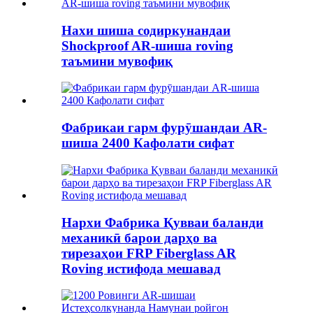
Нахи шиша содиркунандаи
Shockproof AR-шиша roving
таъмини мувофиқ
Фабрикаи гарм фурӯшандаи AR-
шиша 2400 Кафолати сифат
Нархи Фабрика Қувваи баланди
механикӣ барои дарҳо ва
тирезаҳои FRP Fiberglass AR
Roving истифода мешавад