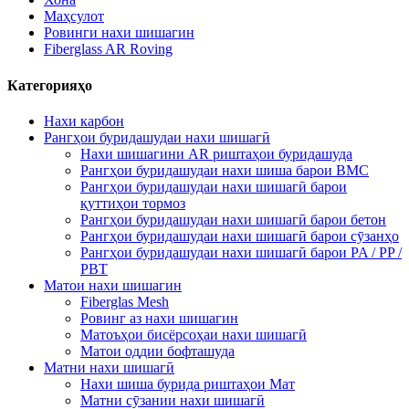
Маҳсулот
Ровинги нахи шишагин
Fiberglass AR Roving
Категорияҳо
Нахи карбон
Рангҳои буридашудаи нахи шишагӣ
Нахи шишагини AR риштаҳои буридашуда
Рангҳои буридашудаи нахи шиша барои BMC
Рангҳои буридашудаи нахи шишагӣ барои
қуттиҳои тормоз
Рангҳои буридашудаи нахи шишагӣ барои бетон
Рангҳои буридашудаи нахи шишагӣ барои сӯзанҳо
Рангҳои буридашудаи нахи шишагӣ барои PA / PP /
PBT
Матои нахи шишагин
Fiberglas Mesh
Ровинг аз нахи шишагин
Матоъҳои бисёрсоҳаи нахи шишагӣ
Матои оддии бофташуда
Матни нахи шишагӣ
Нахи шиша бурида риштаҳои Мат
Матни сӯзании нахи шишагӣ