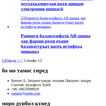
мустаҳкамшудаи нахи шишаи
электронии шишагӣ
Ровинги баландсифати AR-шиша
дар фарши роҳи оҳани
баландсуръат васеъ истифода
мешавад
1
2
Оянда >
>>
Саҳифа 1/2
бо мо тамос гиред
Бинои А, Зицзингуанди, ноҳияи Цяодонг, шаҳри
Синтай, музофоти Ҳбей
+86 18833998929
sandra@raetin.com
моро дунбол кунед