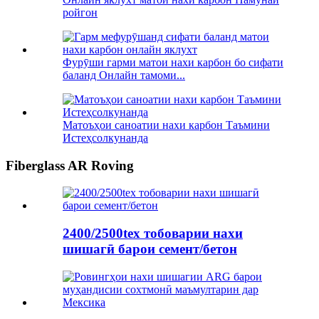
ройгон
Фурӯши гарми матои нахи карбон бо сифати
баланд Онлайн тамоми...
Матоъҳои саноатии нахи карбон Таъмини
Истеҳсолкунанда
Fiberglass AR Roving
2400/2500tex тобоварии нахи
шишагӣ барои семент/бетон