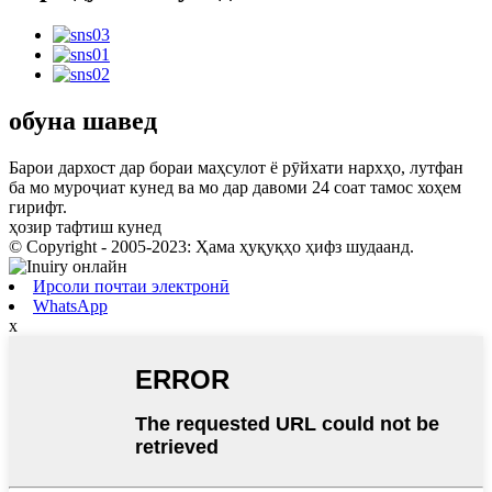
обуна шавед
Барои дархост дар бораи маҳсулот ё рӯйхати нархҳо, лутфан
ба мо муроҷиат кунед ва мо дар давоми 24 соат тамос хоҳем
гирифт.
ҳозир тафтиш кунед
© Copyright - 2005-2023: Ҳама ҳуқуқҳо ҳифз шудаанд.
Ирсоли почтаи электронӣ
WhatsApp
x