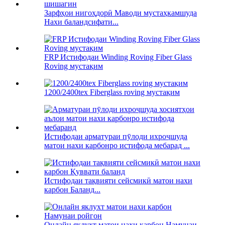
Зарфҳои нигоҳдорӣ Маводи мустаҳкамшуда
Нахи баландсифати...
FRP Истифодаи Winding Roving Fiber Glass
Roving мустақим
1200/2400tex Fiberglass roving мустақим
Истифодаи арматураи пӯлоди ихроҷшуда
матои нахи карбонро истифода мебарад ...
Истифодаи тақвияти сейсмикӣ матои нахи
карбон Баланд...
Онлайн яклухт матои нахи карбон Намунаи