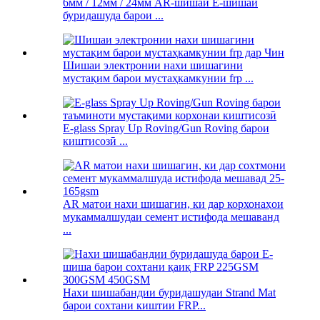
6мм / 12мм / 24мм AR-шишаи E-шишаи
буридашуда барои ...
Шишаи электронии нахи шишагини
мустақим барои мустаҳкамкунии frp ...
E-glass Spray Up Roving/Gun Roving барои
киштисозӣ ...
AR матои нахи шишагин, ки дар корхонаҳои
мукаммалшудаи семент истифода мешаванд
...
Нахи шишабандии буридашудаи Strand Mat
барои сохтани киштии FRP...