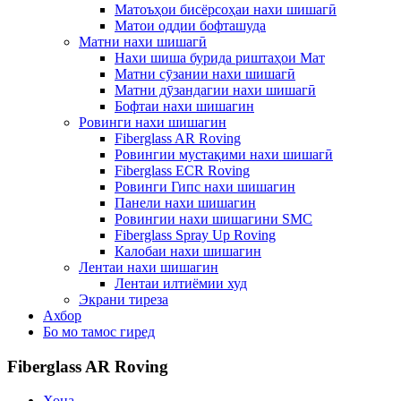
Матоъҳои бисёрсоҳаи нахи шишагӣ
Матои оддии бофташуда
Матни нахи шишагӣ
Нахи шиша бурида риштаҳои Мат
Матни сӯзании нахи шишагӣ
Матни дӯзандагии нахи шишагӣ
Бофтаи нахи шишагин
Ровинги нахи шишагин
Fiberglass AR Roving
Ровингии мустақими нахи шишагӣ
Fiberglass ECR Roving
Ровинги Гипс нахи шишагин
Панели нахи шишагин
Ровингии нахи шишагини SMC
Fiberglass Spray Up Roving
Калобаи нахи шишагин
Лентаи нахи шишагин
Лентаи илтиёмии худ
Экрани тиреза
Ахбор
Бо мо тамос гиред
Fiberglass AR Roving
Хона