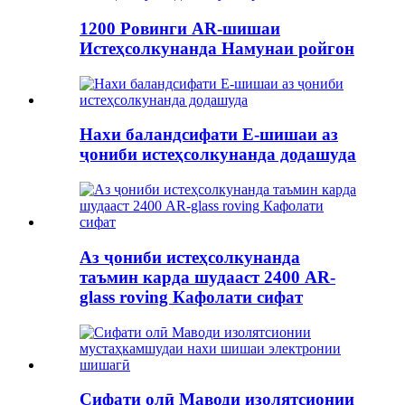
1200 Ровинги AR-шишаи
Истеҳсолкунанда Намунаи ройгон
Нахи баландсифати E-шишаи аз
ҷониби истеҳсолкунанда додашуда
Аз ҷониби истеҳсолкунанда
таъмин карда шудааст 2400 AR-
glass roving Кафолати сифат
Сифати олӣ Маводи изолятсионии