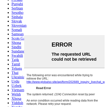
Punjabi
Serbian
Sesotho
Sinhala
Slovak
Slovenian
Somali
Samoan
Scots Gaelic
Shona
Sindhi
Sundanese
Swahili
Tajik
Tamil
Telugu
Thai
Ukrainian
Urdu
Uzbek
Vietnamese
Welsh
Xhosa
Yiddish