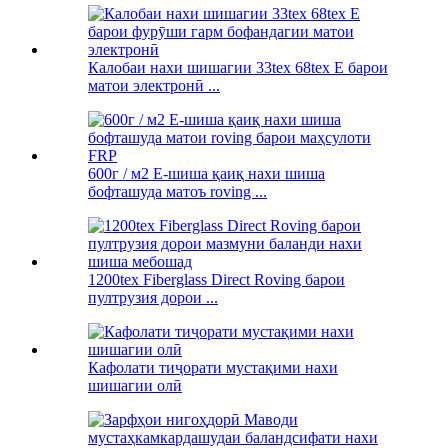
Калобаи нахи шишагии 33tex 68tex E барои
матои электронӣ ...
600г / м2 E-шиша қаиқ нахи шиша
бофташуда матоъ roving ...
1200tex Fiberglass Direct Roving барои
пултрузия дорои ...
Кафолати тиҷорати мустақими нахи
шишагии олӣ