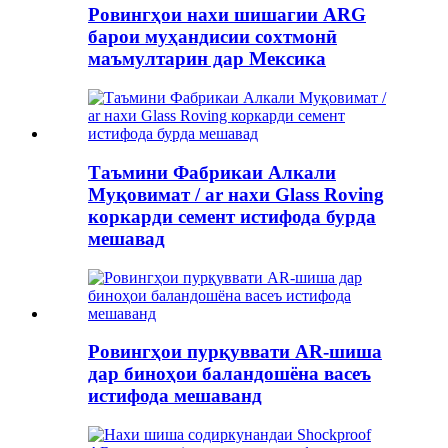
Ровингҳои нахи шишагии ARG
барои муҳандисии сохтмонӣ
маъмултарин дар Мексика
Таъмини Фабрикаи Алкали
Муқовимат / ar нахи Glass Roving
коркарди семент истифода бурда
мешавад
Ровингҳои пурқуввати AR-шиша
дар биноҳои баландошёна васеъ
истифода мешаванд