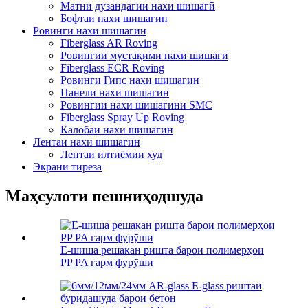
Матни дӯзандагии нахи шишагӣ
Бофтаи нахи шишагин
Ровинги нахи шишагин
Fiberglass AR Roving
Ровингии мустақими нахи шишагӣ
Fiberglass ECR Roving
Ровинги Гипс нахи шишагин
Панели нахи шишагин
Ровингии нахи шишагини SMC
Fiberglass Spray Up Roving
Калобаи нахи шишагин
Лентаи нахи шишагин
Лентаи илтиёмии худ
Экрани тиреза
Маҳсулоти пешниҳодшуда
E-шиша решакан ришта барои полимерҳои
PP PA гарм фурӯши