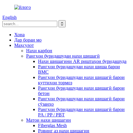
English
Хона
Дар бораи мо
Маҳсулот
Нахи карбон
Рангҳои буридашудаи нахи шишагӣ
Нахи шишагини AR риштаҳои буридашуда
Рангҳои буридашудаи нахи шиша барои
BMC
Рангҳои буридашудаи нахи шишагӣ барои
қуттиҳои тормоз
Рангҳои буридашудаи нахи шишагӣ барои
бетон
Рангҳои буридашудаи нахи шишагӣ барои
сӯзанҳо
Рангҳои буридашудаи нахи шишагӣ барои
PA / PP / PBT
Матои нахи шишагин
Fiberglas Mesh
Ровинг аз нахи шишагин