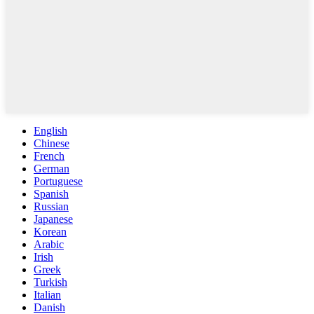
English
Chinese
French
German
Portuguese
Spanish
Russian
Japanese
Korean
Arabic
Irish
Greek
Turkish
Italian
Danish