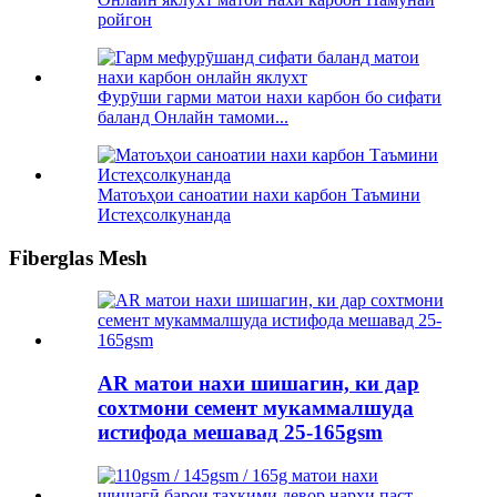
ройгон
Фурӯши гарми матои нахи карбон бо сифати
баланд Онлайн тамоми...
Матоъҳои саноатии нахи карбон Таъмини
Истеҳсолкунанда
Fiberglas Mesh
AR матои нахи шишагин, ки дар
сохтмони семент мукаммалшуда
истифода мешавад 25-165gsm