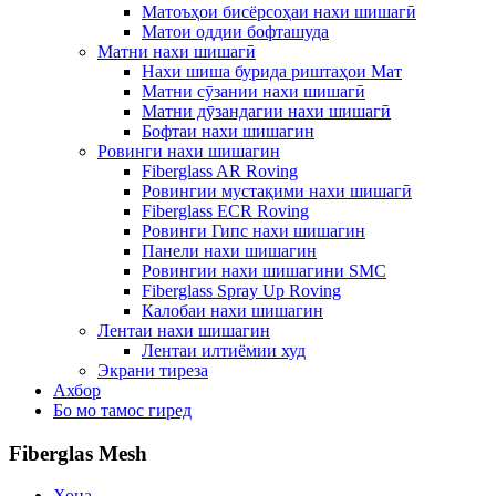
Матоъҳои бисёрсоҳаи нахи шишагӣ
Матои оддии бофташуда
Матни нахи шишагӣ
Нахи шиша бурида риштаҳои Мат
Матни сӯзании нахи шишагӣ
Матни дӯзандагии нахи шишагӣ
Бофтаи нахи шишагин
Ровинги нахи шишагин
Fiberglass AR Roving
Ровингии мустақими нахи шишагӣ
Fiberglass ECR Roving
Ровинги Гипс нахи шишагин
Панели нахи шишагин
Ровингии нахи шишагини SMC
Fiberglass Spray Up Roving
Калобаи нахи шишагин
Лентаи нахи шишагин
Лентаи илтиёмии худ
Экрани тиреза
Ахбор
Бо мо тамос гиред
Fiberglas Mesh
Хона