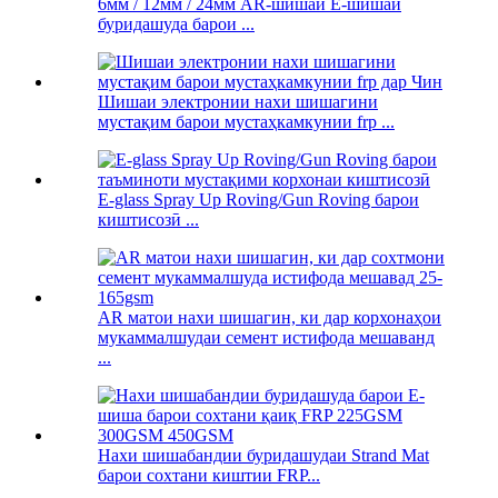
6мм / 12мм / 24мм AR-шишаи E-шишаи
буридашуда барои ...
Шишаи электронии нахи шишагини
мустақим барои мустаҳкамкунии frp ...
E-glass Spray Up Roving/Gun Roving барои
киштисозӣ ...
AR матои нахи шишагин, ки дар корхонаҳои
мукаммалшудаи семент истифода мешаванд
...
Нахи шишабандии буридашудаи Strand Mat
барои сохтани киштии FRP...