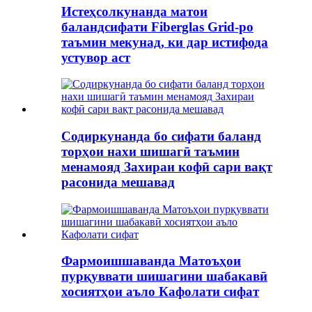
Истеҳсолкунанда матои
баландсифати Fiberglas Grid-ро
таъмин мекунад, ки дар истифода
устувор аст
Содиркунанда бо сифати баланд
торҳои нахи шишагӣ таъмин
менамояд Захираи кофӣ сари вақт
расонида мешавад
Фармоишшаванда Матоъҳои
пурқуввати шишагини шабакавӣ
хосиятҳои аъло Кафолати сифат