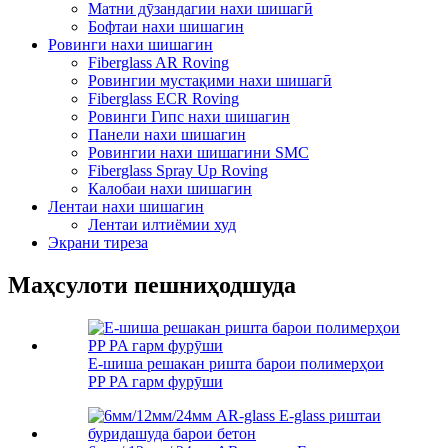
Матни дӯзандагии нахи шишагӣ
Бофтаи нахи шишагин
Ровинги нахи шишагин
Fiberglass AR Roving
Ровингии мустақими нахи шишагӣ
Fiberglass ECR Roving
Ровинги Гипс нахи шишагин
Панели нахи шишагин
Ровингии нахи шишагини SMC
Fiberglass Spray Up Roving
Калобаи нахи шишагин
Лентаи нахи шишагин
Лентаи илтиёмии худ
Экрани тиреза
Маҳсулоти пешниҳодшуда
E-шиша решакан ришта барои полимерҳои
PP PA гарм фурӯши