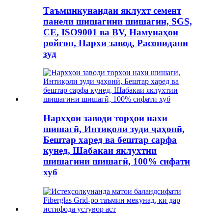
Таъминкунандаи яклухт семент
панели шишагини шишагин, SGS,
CE, ISO9001 ва BV, Намунаҳои
ройгон, Нархи завод, Расонидани
зуд
Нархҳои заводи торҳои нахи
шишагӣ, Интиқоли зуди ҷаҳонӣ,
Бештар харед ва бештар сарфа
кунед, Шабакаи яклухтии
шишагини шишагӣ, 100% сифати
хуб