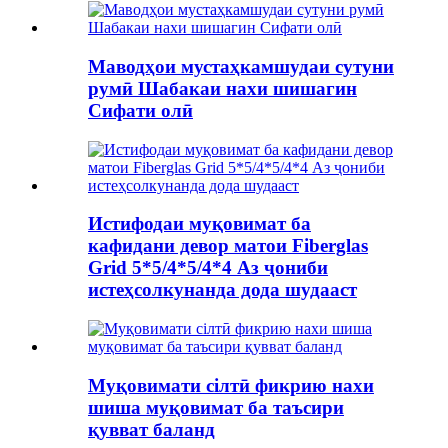
Маводҳои мустаҳкамшудаи сутуни
румӣ Шабакаи нахи шишагин
Сифати олӣ
Истифодаи муқовимат ба
кафидани девор матои Fiberglas
Grid 5*5/4*5/4*4 Аз ҷониби
истеҳсолкунанда дода шудааст
Муқовимати сілтӣ фикрию нахи
шиша муқовимат ба таъсири
қувват баланд