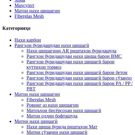
Маҳсулот
Матои нахи шишагин
Fiberglas Mesh
Категорияҳо
Нахи карбон
Рангҳои буридашудаи нахи шишагӣ
Нахи шишагини AR риштаҳои буридашуда
Рангҳои буридашудаи нахи шиша барои BMC
Рангҳои буридашудаи нахи шишагӣ барои
қуттиҳои тормоз
Рангҳои буридашудаи нахи шишагӣ барои бетон
Рангҳои буридашудаи нахи шишагӣ барои сӯзанҳо
Рангҳои буридашудаи нахи шишагӣ барои PA / PP /
PBT
Матои нахи шишагин
Fiberglas Mesh
Ровинг аз нахи шишагин
Матоъҳои бисёрсоҳаи нахи шишагӣ
Матои оддии бофташуда
Матни нахи шишагӣ
Нахи шиша бурида риштаҳои Мат
Матни сӯзании нахи шишагӣ