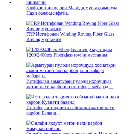
Зарфҳои нигоҳдорӣ Маводи мустаҳкамшуда
Нахи баландсифати...
FRP Истифодаи Winding Roving Fiber Glass
Roving мустақим
1200/2400tex Fiberglass roving мустақим
Истифодаи арматураи пӯлоди ихроҷшуда
матои нахи карбонро истифода мебарад ...
Истифодаи тақвияти сейсмикӣ матои нахи
карбон Баланд...
Онлайн яклухт матои нахи карбон Намунаи