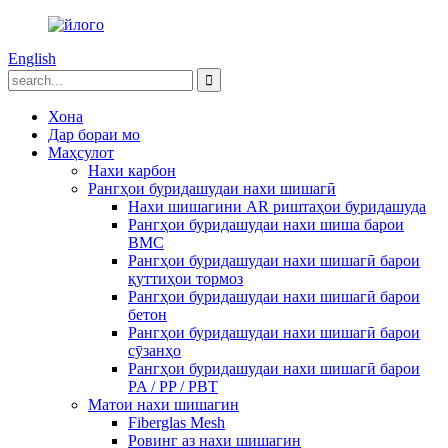
English
Хона
Дар бораи мо
Маҳсулот
Нахи карбон
Рангҳои буридашудаи нахи шишагӣ
Нахи шишагини AR риштаҳои буридашуда
Рангҳои буридашудаи нахи шиша барои
BMC
Рангҳои буридашудаи нахи шишагӣ барои
қуттиҳои тормоз
Рангҳои буридашудаи нахи шишагӣ барои
бетон
Рангҳои буридашудаи нахи шишагӣ барои
сӯзанҳо
Рангҳои буридашудаи нахи шишагӣ барои
PA / PP / PBT
Матои нахи шишагин
Fiberglas Mesh
Ровинг аз нахи шишагин