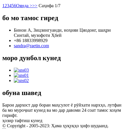
1
2
3
4
5
6
Оянда >
>>
Саҳифа 1/7
бо мо тамос гиред
Бинои А, Зицзингуанди, ноҳияи Цяодонг, шаҳри
Синтай, музофоти Ҳбей
+86 18833998929
sandra@raetin.com
моро дунбол кунед
обуна шавед
Барои дархост дар бораи маҳсулот ё рӯйхати нархҳо, лутфан
ба мо муроҷиат кунед ва мо дар давоми 24 соат тамос хоҳем
гирифт.
ҳозир тафтиш кунед
© Copyright - 2005-2023: Ҳама ҳуқуқҳо ҳифз шудаанд.