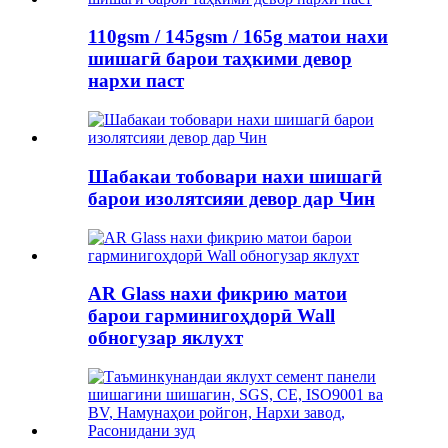
110gsm / 145gsm / 165g матои нахи
шишагӣ барои таҳкими девор
нархи паст
Шабакаи тобовари нахи шишагӣ
барои изолятсияи девор дар Чин
AR Glass нахи фикрию матои
барои гарминигоҳдорӣ Wall
обногузар яклухт