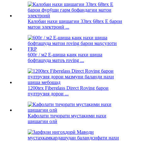
Калобаи нахи шишагии 33tex 68tex E барои
матои электронӣ ...
600г / м2 E-шиша қаиқ нахи шиша
бофташуда матоъ roving ...
1200tex Fiberglass Direct Roving барои
пултрузия дорои ...
Кафолати тиҷорати мустақими нахи
шишагии олӣ